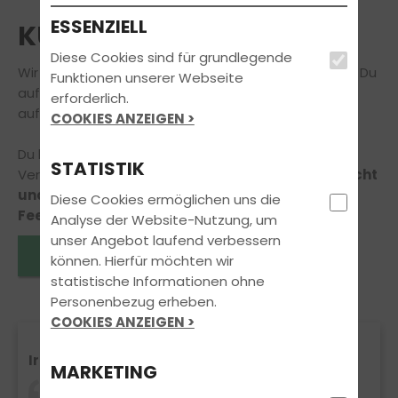
ESSENZIELL
KUNDENSTIMMEN
Diese Cookies sind für grundlegende
Wir können Dir viel erzählen – aber am Besten hörst Du
Funktionen unserer Webseite
auf unsere Fahrschüler und Fahrschülerinnen, die wir
erforderlich.
auf Ihrem Weg zum Führerschein begleiten durften.
COOKIES ANZEIGEN >
Du hast selbst Anregungen, Lob oder
STATISTIK
Verbesserungsvorschläge für uns?
Dann zögere nicht
und schreib uns, wir freuen uns über Dein
Diese Cookies ermöglichen uns die
Feedback!
Analyse der Website-Nutzung, um
unser Angebot laufend verbessern
Eintrag verfassen
können. Hierfür möchten wir
statistische Informationen ohne
Personenbezug erheben.
COOKIES ANZEIGEN >
Irgend etwas colles
MARKETING
Marcus Holzapfel einer der besten Fahrlehrer,