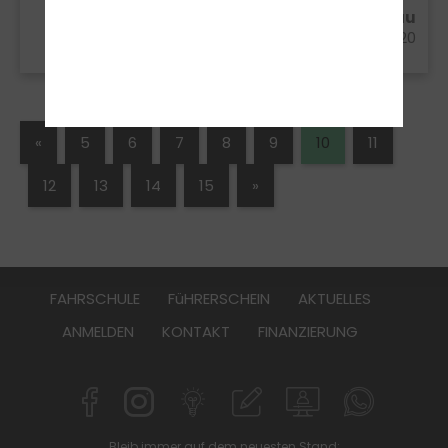
Henrik Mahlau aus Soltau
23.02.2020
«
5
6
7
8
9
10
11
12
13
14
15
»
FAHRSCHULE
FüHRERSCHEIN
AKTUELLES
ANMELDEN
KONTAKT
FINANZIERUNG
Bleib immer auf dem neuesten Stand: