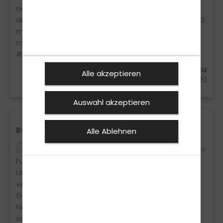
nett und kompetent. Besonderen Dank an Holger,
der mich super auf die Prüfung vorbereitet hat und
mich mit super vielen Geduld und Ruhe durch
meine Fahrstunden geleitet hat. Einfach
#bestefahrschuleever
Dana Schünemann aus Soltau
Alle akzeptieren
07.03.2020
Auswahl akzeptieren
Beste Fahrschule
Alle Ablehnen
Theorie und Praxis beim ersten Mal bestanden!
Fun Learn, der Name ist Programm. Mit Spaß und
Unterhaltung bekommt man die Theorie bestens
vermittelt. Danke an Marcus H. Und Oli die den
Gesamten Unterricht super gestaltet haben.
Nochmal großen Dank an Marcus H. Der mich mit
seinem sehr guten Praxisunterricht super auf die