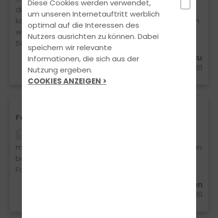
Diese Cookies werden verwendet,
die Fahrstunden waren immer sehr cool und ich
um unseren Internetauftritt werblich
kann die Fahrschule nur weiterempfehlen. Achja ich
optimal auf die Interessen des
warte immer noch auf mein pinken
Nutzers ausrichten zu können. Dabei
Schlüsselanhänger Marcus ?
speichern wir relevante
Edgar Papenheim aus Soltau
Informationen, die sich aus der
06.07.2020
Nutzung ergeben.
COOKIES ANZEIGEN >
Feedback
Hammer Fahrlehrer : Marcus Holzapfel 1 Hilfe
mit Kati war lustig und einfach nur gut ! Hat mit den
beiden spaß gemacht ! im allgemein gute
Fahrschule Daumen hoch??
Paul B. aus Bispingen
30.06.2020