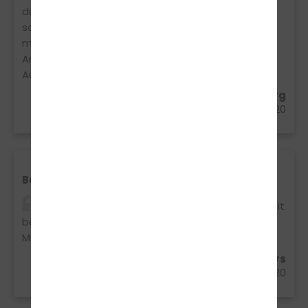
durch guten Zuspruch aus dem Weg geräumt
sodass ich so selbstsicher und gelassen wie
möglich in die Prüfung starten konnte, die ich auf
Anhieb bestanden habe, vielen Dank für die tolle
Ausbildung, besser kann man es nicht machen.
Rico Günther aus Rotenburg
31.05.2020
Beste Fahrschule
Beste Fahrschule Alle super nett und hilfsbereit
bei Fragen immer ein Offenes Ohr
Motorradführerschein wird definitiv hier gemacht
Erik Arne Kohrs
12.05.2020