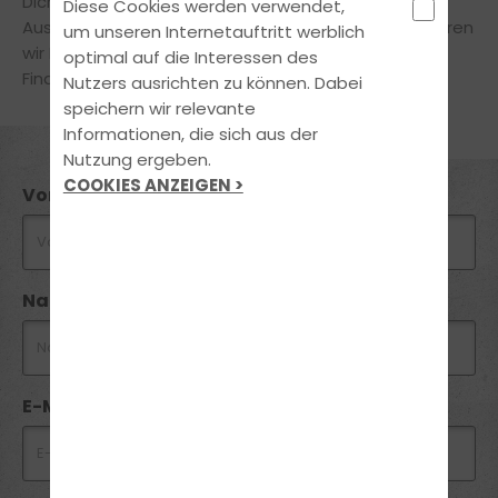
Dich
ausführlich
und
kostenlos
zur passenden
Diese Cookies werden verwendet,
Ausbildungsform beraten zu dürfen. Gerne informieren
um unseren Internetauftritt werblich
wir Dich auch über geeignete
optimal auf die Interessen des
Finanzierungsmöglichkeiten.
Nutzers ausrichten zu können. Dabei
speichern wir relevante
Informationen, die sich aus der
Nutzung ergeben.
COOKIES ANZEIGEN >
Vorname *
Nachname *
E-Mail *