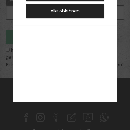
Alle Ablehnen
Ich habe die
Datenschutzhinweise
zur Kenntnis
genommen und bin mit ihnen einverstanden.
Erteilte Einwilligungen kann ich jederzeit widerrufen.
FAHRSCHULE
FüHRERSCHEIN
AKTUELLES
ANMELDEN
KONTAKT
FINANZIERUNG