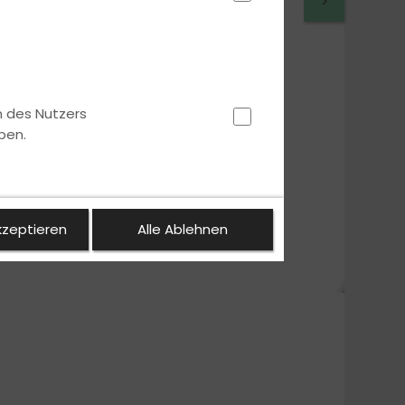
>
n des Nutzers
ben.
kzeptieren
Alle Ablehnen