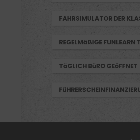
FAHRSIMULATOR DER KLA
REGELMäßIGE FUNLEARN 
TäGLICH BüRO GEöFFNET
FüHRERSCHEINFINANZIER