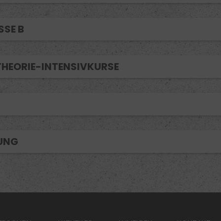
SSE B
THEORIE-INTENSIVKURSE
UNG