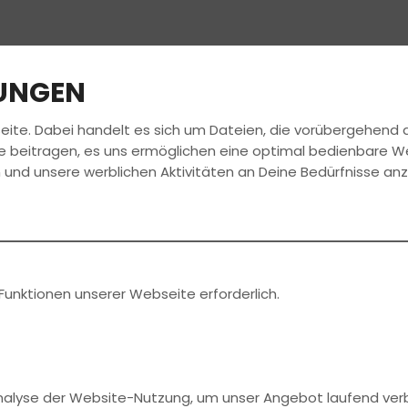
LUNGEN
eite. Dabei handelt es sich um Dateien, die vorübergehen
FAHRSCHULE
FÜHRERSCHEIN
AKTUELLES
e beitragen, es uns ermöglichen eine optimal bedienbare W
 und unsere werblichen Aktivitäten an Deine Bedürfnisse an
o
Funktionen unserer Webseite erforderlich.
acht?
Analyse der Website-Nutzung, um unser Angebot laufend ver