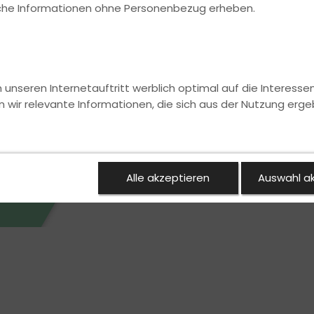
s Dir!
ische Informationen ohne Personenbezug erheben.
nseren Internetauftritt werblich optimal auf die Interesse
n wir relevante Informationen, die sich aus der Nutzung erge
Alle akzeptieren
Auswahl a