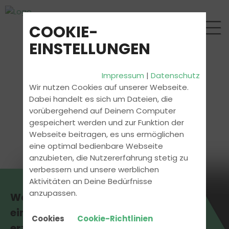
COOKIE-
EINSTELLUNGEN
Impressum
|
Datenschutz
Wir nutzen Cookies auf unserer Webseite.
Dabei handelt es sich um Dateien, die
vorübergehend auf Deinem Computer
gespeichert werden und zur Funktion der
Webseite beitragen, es uns ermöglichen
eine optimal bedienbare Webseite
anzubieten, die Nutzererfahrung stetig zu
verbessern und unsere werblichen
Aktivitäten an Deine Bedürfnisse
anzupassen.
Was unsere Fahrschule so
einzigartig macht? Wir
Cookies
Cookie-Richtlinien
erzählen es Dir!