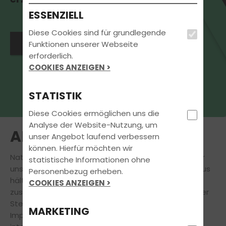
ESSENZIELL
Diese Cookies sind für grundlegende
Jetzt Termin vereinbaren
Funktionen unserer Webseite
erforderlich.
COOKIES ANZEIGEN >
STATISTIK
Diese Cookies ermöglichen uns die
Analyse der Website-Nutzung, um
AKTUELLES
unser Angebot laufend verbessern
können. Hierfür möchten wir
Natürlich steht
Deine
Führerscheinausbildung
für
statistische Informationen ohne
uns immer an erster Stelle. Doch auch darüber hinaus
Personenbezug erheben.
hält unsere Fahrschule für Dich eine Vielzahl
COOKIES ANZEIGEN >
zusätzlicher
attraktiver Angebote bereit.
An dieser
Stelle findest Du aktuelle Informationen und
MARKETING
Impressionen zu Veranstaltungen, News und