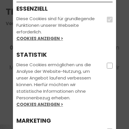
ESSENZIELL
THEORIE-INTENSIVKURS
Diese Cookies sind für grundlegende
Voraussichtlicher Termin am 07.12.2026
Funktionen unserer Webseite
Der
Theorie-Intensivkurs (7
erforderlich.
Werktage)
COOKIES ANZEIGEN >
startet am
Montag, den
07.12.26
um
18:00 Uhr
in der Fahrschule in
STATISTIK
Soltau,
Winsener Str. 4
Diese Cookies ermöglichen uns die
Melde Dich bitte rechtzeitig an, damit wir
Analyse der Website-Nutzung, um
auch planen können :)
unser Angebot laufend verbessern
können. Hierfür möchten wir
E-Mail:
info@fit-4-drive.de
statistische Informationen ohne
Personenbezug erheben.
WhatsApp:
01523/ 2708153
COOKIES ANZEIGEN >
Tel.:
05191/ 17745
MARKETING