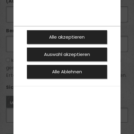
(Ausstellungsdatum):
Bemerkung:
Alle akzeptieren
Auswahl akzeptieren
Ich habe die
Datenschutzhinweise
zur Kenntnis
genommen und bin mit ihnen einverstanden.
Alle Ablehnen
Erteilte Einwilligungen kann ich jederzeit widerrufen.
Sicherheitsabfrage *: