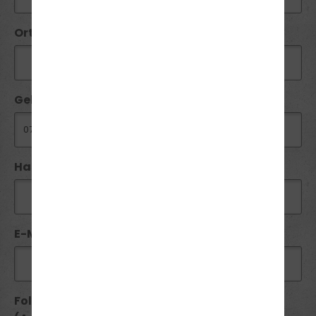
Ort*:
Geburtsdatum:
Handy / Telefon:*
E-Mail*:
Folgende Führerscheine besitze ich seit